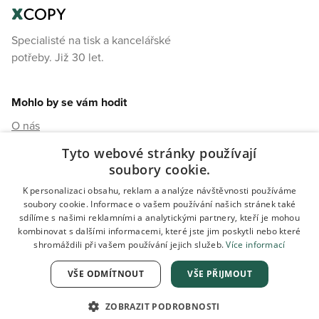
Specialisté na tisk a kancelářské
potřeby. Již 30 let.
Mohlo by se vám hodit
O nás
Kontakty
Tyto webové stránky používají
soubory cookie.
Možnosti dopravy
K personalizaci obsahu, reklam a analýze návštěvnosti používáme
Ochrana osobních údajů
soubory cookie. Informace o vašem používání našich stránek také
Obchodní podmínky
sdílíme s našimi reklamními a analytickými partnery, kteří je mohou
kombinovat s dalšími informacemi, které jste jim poskytli nebo které
shromáždili při vašem používání jejich služeb.
Více informací
VŠE ODMÍTNOUT
VŠE PŘIJMOUT
ZOBRAZIT PODROBNOSTI