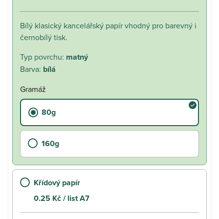
Bílý klasický kancelářský papír vhodný pro barevný i
černobílý tisk.
Typ povrchu
:
matný
Barva
:
bílá
Gramáž
80g
160g
Křídový papír
0.25
Kč
/ list A7