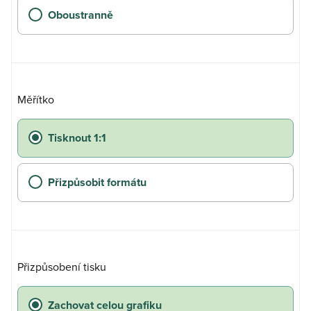
Oboustranně
Měřítko
Tisknout 1:1
Přizpůsobit formátu
Přizpůsobení tisku
Zachovat celou grafiku