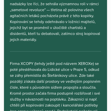
nadsázky lze říci, že sehrála významnou roli v rámci
„sametové revoluce" — třetina až polovina všech
agitačních letáků pocházela právě z této kopírky.
Kopírování se tehdy odehrávalo v ložnici majitelů,
jejichž byt se proměnil v útočiště chartistů a
disidentů, kteří tu debatovali, zatímco stroj kopíroval
jejich materiály.
Firma XCOPY (tehdy ještě pod názvem XEROXe) se
poté přestěhovala do Lidické ulice v Praze 5, odkud
se záhy přemístila do Štefánikovy ulice. Zde také
později získala další prostory ve vedlejším popisném
čísle, které s původním sídlem propojila a sloučila.
Kromě prostor začala firma postupně rozšiřovat i své
služby v návaznosti na poptávku. Zákazníci si např.
chtěli při kopírování zakoupit i kancelářské potřeby
(pro opravy výkresů apod.). Podnikatelé požadovali