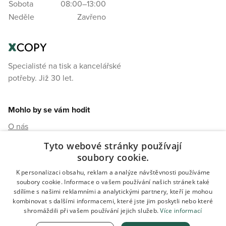
Sobota
08:00–13:00
Neděle
Zavřeno
Specialisté na tisk a kancelářské
potřeby. Již 30 let.
Mohlo by se vám hodit
O nás
Kontakty
Tyto webové stránky používají
soubory cookie.
Možnosti dopravy
K personalizaci obsahu, reklam a analýze návštěvnosti používáme
Ochrana osobních údajů
soubory cookie. Informace o vašem používání našich stránek také
Obchodní podmínky
sdílíme s našimi reklamními a analytickými partnery, kteří je mohou
kombinovat s dalšími informacemi, které jste jim poskytli nebo které
shromáždili při vašem používání jejich služeb.
Více informací