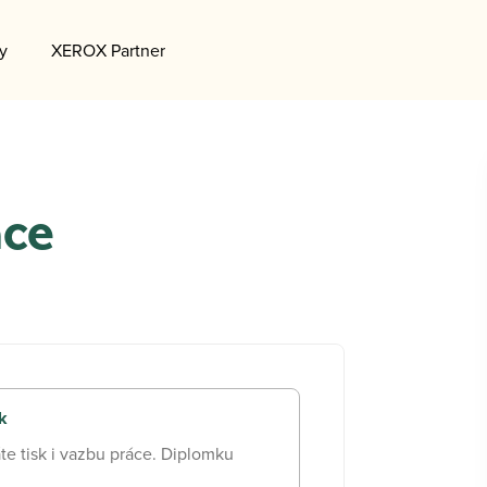
y
XEROX Partner
áce
k
te tisk i vazbu práce. Diplomku