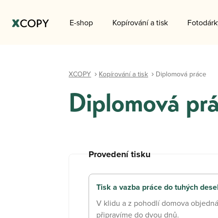
E-shop
Kopírování a tisk
Fotodárk
XCOPY
Kopírování a tisk
Diplomová práce
Diplomová pr
Provedení tisku
Tisk a vazba práce do tuhých dese
V klidu a z pohodlí domova objedná
připravíme do dvou dnů.