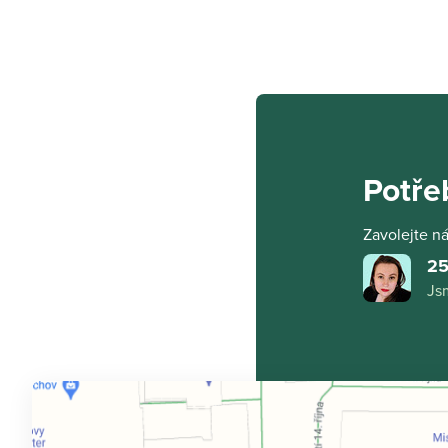
Potře
Zavolejte n
25
Jsm