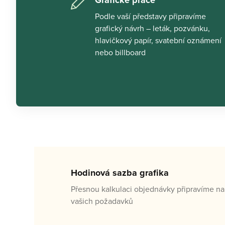
Grafické práce
Podle vaší představy připravíme 
grafický návrh – leták, pozvánku, 
hlavičkový papír, svatební oznámení 
nebo billboard
Hodinová sazba grafika
Přesnou kalkulaci objednávky připravíme na
vašich požadavků