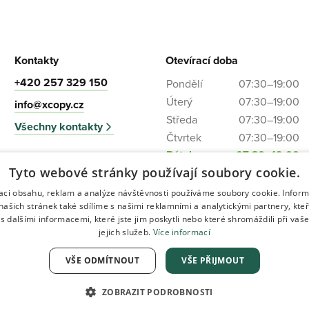
Kontakty
Otevírací doba
+420 257 329 150
Pondělí
07:30–19:00
Úterý
07:30–19:00
info@xcopy.cz
Středa
07:30–19:00
Všechny kontakty
Čtvrtek
07:30–19:00
Pátek
07:30–19:00
XCOPY
Tyto webové stránky používají soubory cookie.
Sobota
08:00–13:00
Štefánikova 496/10
Neděle
Zavřeno
Praha 5 - Anděl
zaci obsahu, reklam a analýze návštěvnosti používáme soubory cookie. Infor
našich stránek také sdílíme s našimi reklamními a analytickými partnery, kte
s dalšími informacemi, které jste jim poskytli nebo které shromáždili při vaš
IČO: 24260762
jejich služeb.
Více informací
DIČ: CZ24260762
VŠE ODMÍTNOUT
VŠE PŘIJMOUT
ZOBRAZIT PODROBNOSTI