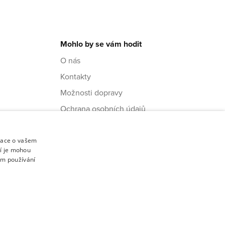
Mohlo by se vám hodit
O nás
Kontakty
Možnosti dopravy
Ochrana osobních údajů
Obchodní podmínky
mace o vašem
ří je mohou
em používání