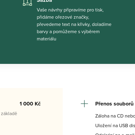
Sazba
Vaše návrhy připravíme pro tisk, 
přidáme ořezové značky, 
převedeme text na křivky, doladíme 
barvy a pomůžeme s výběrem 
materiálu
1 000 Kč
Přenos souborů
 základě
Záloha na CD neb
Uložení na USB di