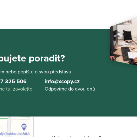
bujete poradit?
ám nebo popište o svou představu
7 325 506
info@xcopy.cz
e tu, zavolejte
Odpovíme do dvou dnů