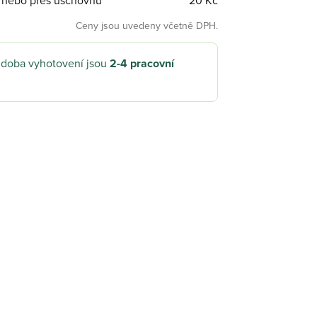
l nebo přes úschovnu
20 Kč
Ceny jsou uvedeny včetně DPH.
 doba vyhotovení jsou
2-4 pracovní