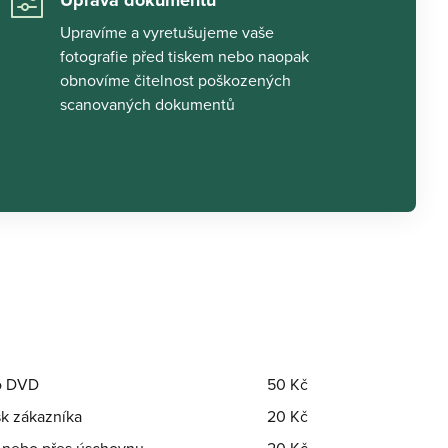
Úprava dokumentů
Upravíme a vyretušujeme vaše 
fotografie před tiskem nebo naopak 
obnovíme čitelnost poškozených 
scanovaných dokumentů
o DVD
50 Kč
sk zákazníka
20 Kč