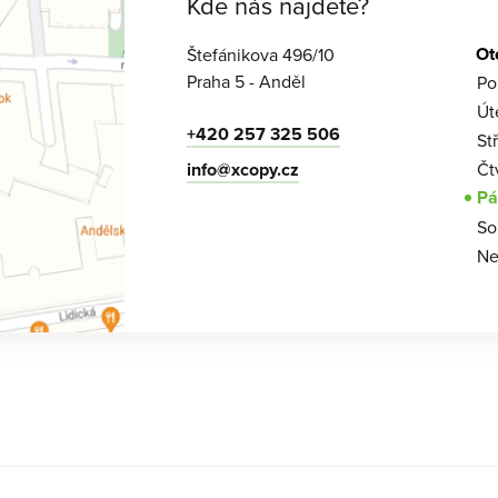
Kde nás najdete?
Ot
Štefánikova 496/10
Praha 5 - Anděl
Po
Út
+420 257 325 506
St
info@xcopy.cz
Čt
Pá
So
Ne