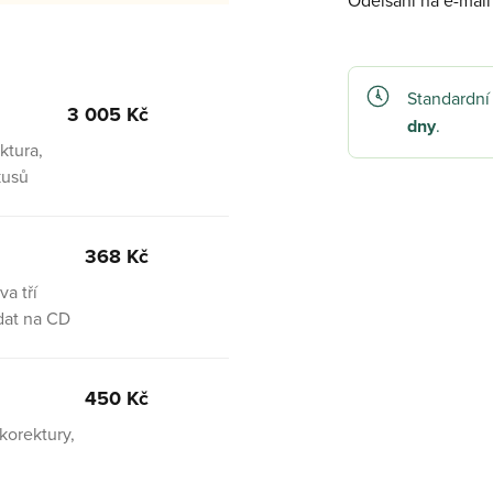
Odelsání na e-mai
Standardní
3 005 Kč
dny
.
ktura,
kusů
368 Kč
a tří
 dat na CD
450 Kč
korektury,