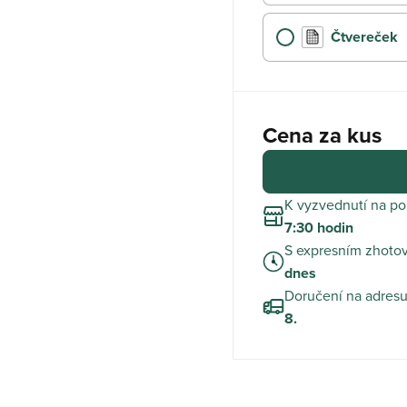
Čtvereček
Cena za kus
K vyzvednutí na p
7:30 hodin
S expresním zhot
dnes
Doručení na adres
8.