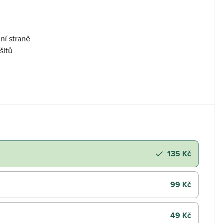
ní straně
šitů
135 Kč
99 Kč
49 Kč