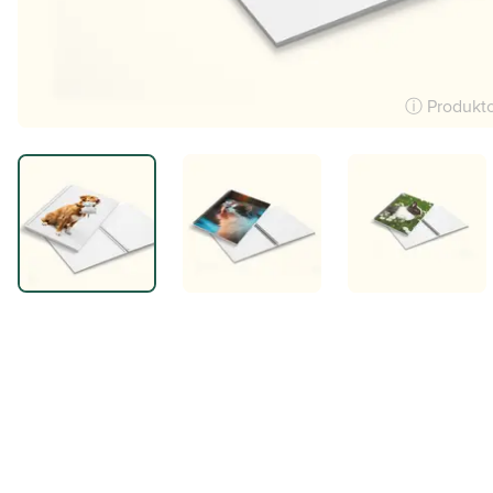
ⓘ Produktov