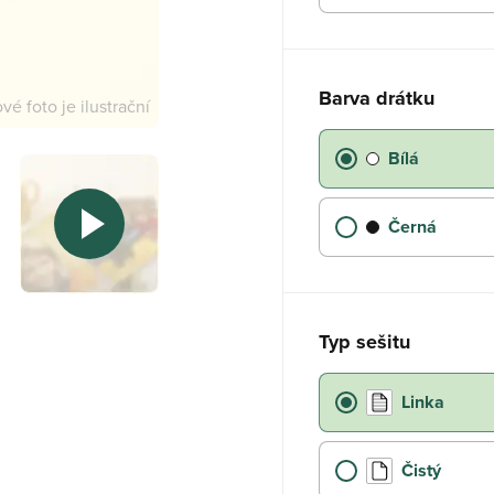
Barva drátku
é foto je ilustrační
Bílá
Černá
Typ sešitu
Linka
Čistý