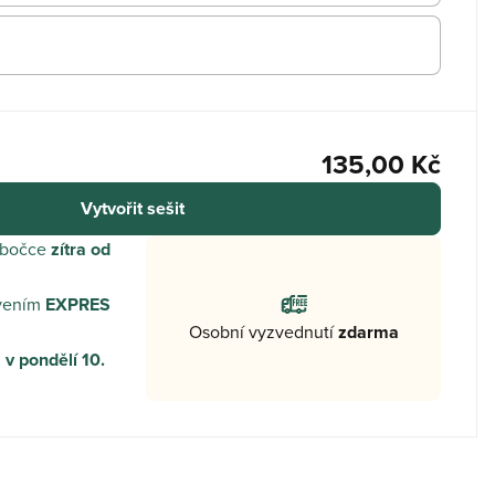
135,00 Kč
Vytvořit sešit
obočce
zítra od
ovením
EXPRES
Osobní vyzvednutí
zdarma
u
v pondělí 10.