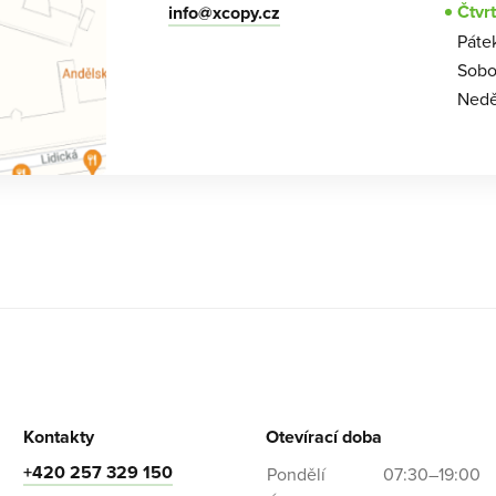
Čtvr
info@xcopy.cz
Páte
Sobo
Nedě
Kontakty
Otevírací doba
+420 257 329 150
Pondělí
07:30–19:00