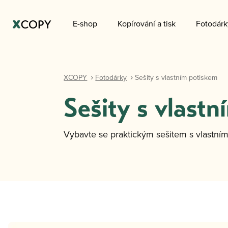
E-shop
Kopírování a tisk
Fotodárk
XCOPY
Fotodárky
Sešity s vlastním potiskem
Sešity s vlast
Vybavte se praktickým sešitem s vlastním