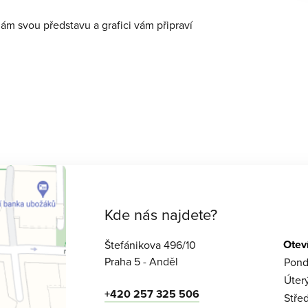
nám svou představu a grafici vám připraví
Kde nás najdete?
Otev
Štefánikova 496/10
Praha 5 - Anděl
Pond
Úter
+420 257 325 506
Stře