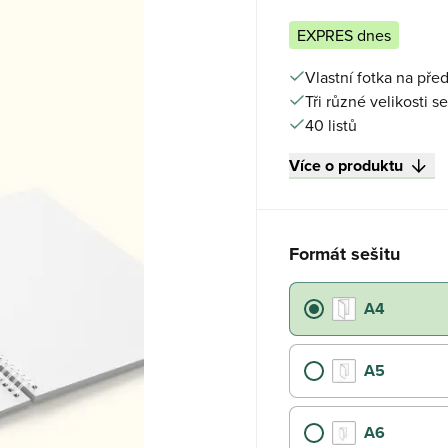
EXPRES dnes
Vlastní fotka na před
Tři různé velikosti se
40 listů
Více o produktu
Formát sešitu
A4
A5
A6