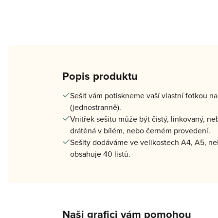
Popis produktu
Sešit vám potiskneme vaší vlastní fotkou na 
(jednostranně).
Vnitřek sešitu může být čistý, linkovaný, n
drátěná v bílém, nebo černém provedení.
Sešity dodáváme ve velikostech A4, A5, ne
obsahuje 40 listů.
Naši grafici vám pomohou