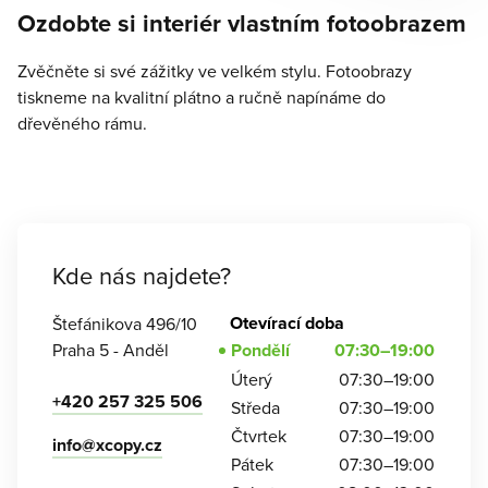
Ozdobte si interiér vlastním fotoobrazem
Zvěčněte si své zážitky ve velkém stylu. Fotoobrazy
tiskneme na kvalitní plátno a ručně napínáme do
dřevěného rámu.
Kde nás najdete?
Otevírací doba
Štefánikova 496/10
Praha 5 - Anděl
Pondělí
07:30–19:00
Úterý
07:30–19:00
+420 257 325 506
Středa
07:30–19:00
Čtvrtek
07:30–19:00
info@xcopy.cz
Pátek
07:30–19:00